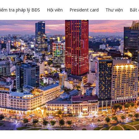
iểm tra pháp lý BĐS
Hội viên
President card
Thư viện
Bất 