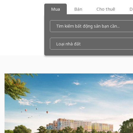
Mua
Bán
Cho thuê
D