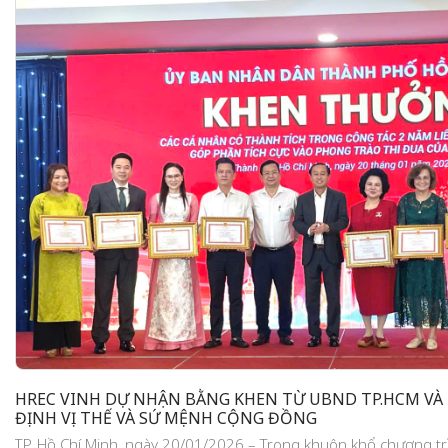
HREC VINH DỰ NHẬN BẰNG KHEN TỪ UBND TP.HCM VÀ
ĐỊNH VỊ THẾ VÀ SỨ MỆNH CỘNG ĐỒNG
TP. Hồ Chí Minh, ngày 20/01/2026 – Trong khuôn khổ chương tr