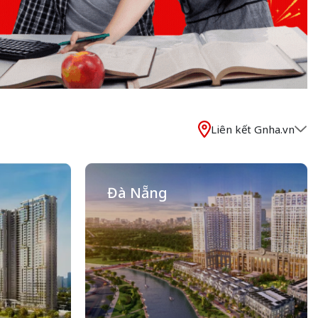
Liên kết Gnha.vn
Đà Nẵng