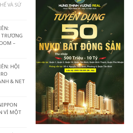
HẾ VÀ SỨ
IÊN:
I TRƯƠNG
ROOM –
IÊN: HỘI
ERO
ANH & NET
NIPPON
N VÌ MỘT