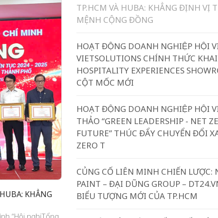
TP.HCM VÀ HUBA: KHẲNG ĐỊNH VỊ T
MỆNH CỘNG ĐỒNG
HOẠT ĐỘNG DOANH NGHIỆP HỘI V
VIETSOLUTIONS CHÍNH THỨC KHA
HOSPITALITY EXPERIENCES SHOW
CỘT MỐC MỚI
HOẠT ĐỘNG DOANH NGHIỆP HỘI V
THẢO “GREEN LEADERSHIP - NET Z
FUTURE” THÚC ĐẨY CHUYỂN ĐỔI X
ZERO T
CỦNG CỐ LIÊN MINH CHIẾN LƯỢC: 
PAINT – ĐẠI DŨNG GROUP – DT24.V
 HUBA: KHẲNG
BIỂU TƯỢNG MỚI CỦA TP.HCM
ình “Hội nghị Tổng