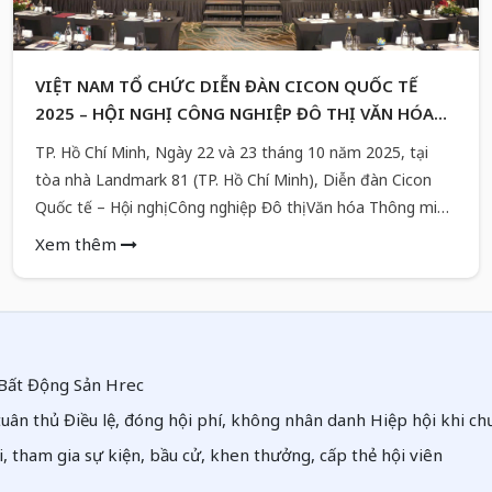
VIỆT NAM TỔ CHỨC DIỄN ĐÀN CICON QUỐC TẾ
2025 – HỘI NGHỊ CÔNG NGHIỆP ĐÔ THỊ VĂN HÓA
THÔNG MINH
TP. Hồ Chí Minh, Ngày 22 và 23 tháng 10 năm 2025, tại
tòa nhà Landmark 81 (TP. Hồ Chí Minh), Diễn đàn Cicon
Quốc tế – Hội nghị Công nghiệp Đô thị Văn hóa Thông minh
năm 2025 (Cicon International Forum 2025) sẽ chính thức
Xem thêm
diễn ra. Sự kiện do Tổ chức Cicon Hàn Quốc phối hợp cùng
Công ty Q&S Entertainment Group tổ chức, đánh dấu lần
thứ 5 diễn ra tại khu vực ASEAN.
i Bất Động Sản Hrec
 tuân thủ Điều lệ, đóng hội phí, không nhân danh Hiệp hội khi c
i, tham gia sự kiện, bầu cử, khen thưởng, cấp thẻ hội viên