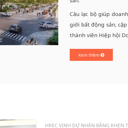
sản.
Câu lạc bộ giúp doanh
giới bất động sản, cập
thành viên Hiệp hội Do
Xem thêm
HREC VINH DỰ NHẬN BẰNG KHEN 