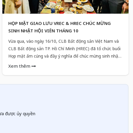
HỌP MẶT GIAO LƯU VREC & HREC CHÚC MỪNG
SINH NHẬT HỘI VIÊN THÁNG 10
Vừa qua, vào ngày 16/10, CLB Bất động sản Việt Nam và
CLB Bất động sản TP. Hồ Chí Minh (HREC) đã tổ chức buổi
Họp mặt ấm cúng và đầy ý nghĩa để chúc mừng sinh nhật
các hội viên có ngày sinh trong tháng 10. Sự kiện không chỉ
Xem thêm
là dịp để VREC & HREC thể hiện sự quan tâm, gắn kết nội
bộ mà còn là một cơ hội vàng để các doanh nhân, chuyên
gia trong ngành bất động sản tăng cường kết nối, hợp tác
và cùng
hưa được ủy quyền