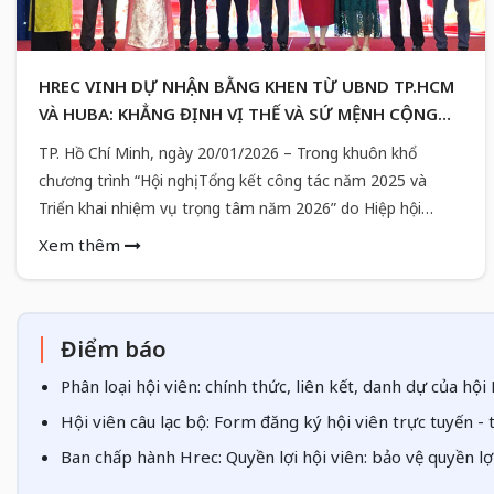
HREC VINH DỰ NHẬN BẰNG KHEN TỪ UBND TP.HCM
VÀ HUBA: KHẲNG ĐỊNH VỊ THẾ VÀ SỨ MỆNH CỘNG
ĐỒNG
TP. Hồ Chí Minh, ngày 20/01/2026 – Trong khuôn khổ
chương trình “Hội nghị Tổng kết công tác năm 2025 và
Triển khai nhiệm vụ trọng tâm năm 2026” do Hiệp hội
Doanh nghiệp TP.HCM (HUBA) tổ chức, Câu lạc bộ Bất
Xem thêm
động sản TP.HCM (HREC) đã long trọng đón nhận Bằng
khen cao quý từ Ủy ban Nhân dân TP.HCM và Hiệp hội
Doanh nghiệp Thành phố.
Điểm báo
Phân loại hội viên: chính thức, liên kết, danh dự của hộ
Hội viên câu lạc bộ: Form đăng ký hội viên trực tuyến -
Ban chấp hành Hrec: Quyền lợi hội viên: bảo vệ quyền lợ